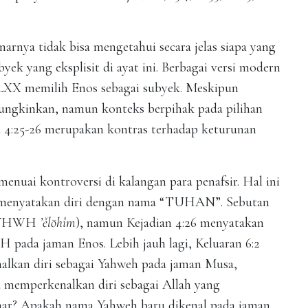
enarnya tidak bisa mengetahui secara jelas siapa yang
 yang eksplisit di ayat ini. Berbagai versi modern
LXX memilih Enos sebagai subyek. Meskipun
mungkinkan, namun konteks berpihak pada pilihan
 4:25-26 merupakan kontras terhadap keturunan
ai kontroversi di kalangan para penafsir. Hal ini
h menyatakan diri dengan nama “TUHAN”. Sebutan
2 (YHWH
’ělōhîm
), namun Kejadian 4:26 menyatakan
ada jaman Enos. Lebih jauh lagi, Keluaran 6:2
lkan diri sebagai Yahweh pada jaman Musa,
a memperkenalkan diri sebagai Allah yang
nar? Apakah nama Yahweh baru dikenal pada jaman