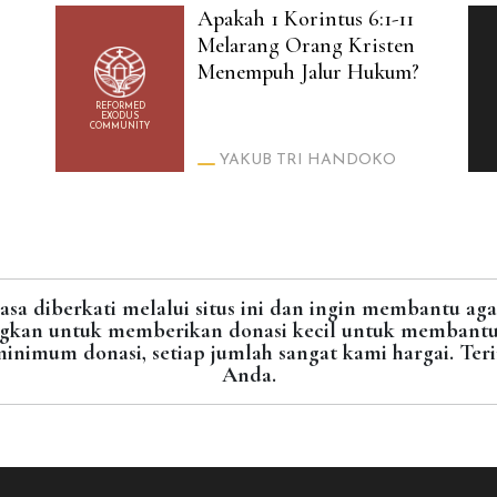
Apakah 1 Korintus 6:1-11
Melarang Orang Kristen
Menempuh Jalur Hukum?
REFORMED
EXODUS
COMMUNITY
YAKUB TRI HANDOKO
sa diberkati melalui situs ini dan ingin membantu agar 
kan untuk memberikan donasi kecil untuk membantu 
inimum donasi, setiap jumlah sangat kami hargai. Ter
Anda.