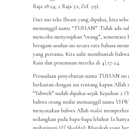
Raja 18:24; 2 Raja 5:1; Zef. 3:9).
Dari sisi teks Ibrani yang dipakai, kita seb
memanggil nama “TUHAN”. Tidak ada subyek
mencoba menyisipkan “orang”, sementara 
beragam usulan ini secara tata bahasa me
yang pertama. Kita sulit membantah bahwa
Kain dan penemuan mereka di 4\:17-24.
Permulaan penyebutan nama TUHAN ini menu
berkaitan dengan isu tentang kapan Alla
“Yahweh” sudah dipakai sejak Kejadian 
bahwa orang mulai memanggil nama YHWH p
menyatakan bahwa Allah
mulai
memperkena
sedangkan pada bapa-bapa leluhur Ia hany
mahatinggi (
El Shaddai
). Manakah yang be