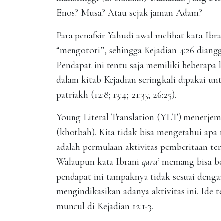
Enos? Musa? Atau sejak jaman Adam?
Para penafsir Yahudi awal melihat kata Ibr
“mengotori”, sehingga Kejadian 4:26 diang
Pendapat ini tentu saja memiliki beberapa
dalam kitab Kejadian seringkali dipakai u
patriakh (12:8; 13:4; 21:33; 26:25).
Young Literal Translation (YLT) menerje
(khotbah). Kita tidak bisa mengetahui ap
adalah permulaan aktivitas pemberitaan t
Walaupun kata Ibrani
qārā’
memang bisa be
pendapat ini tampaknya tidak sesuai denga
mengindikasikan adanya aktivitas ini. Ide 
muncul di Kejadian 12:1-3.