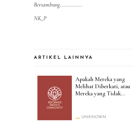
Bersambung…………….
NK_P
ARTIKEL LAINNYA
Apakah Mereka yang
Melihat Diberkati, atau
Mereka yang Tidak
Melihat Diberkati? (Luk
REFORMED
EXODUS
10:23 vs Yoh. 20:29)
COMMUNITY
UNKNOWN