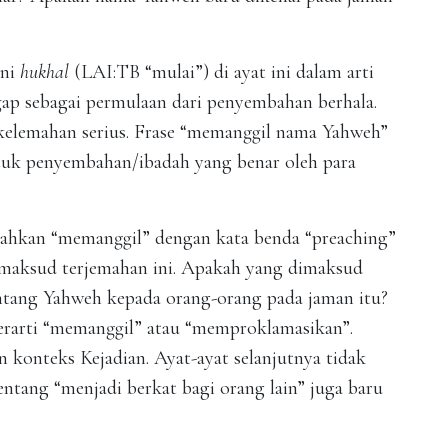
ani
hukhal
(LAI:TB “mulai”) di ayat ini dalam arti
gap sebagai permulaan dari penyembahan berhala.
 kelemahan serius. Frase “memanggil nama Yahweh”
ntuk penyembahan/ibadah yang benar oleh para
mahkan “memanggil” dengan kata benda “preaching”
a maksud terjemahan ini. Apakah yang dimaksud
entang Yahweh kepada orang-orang pada jaman itu?
rarti “memanggil” atau “memproklamasikan”.
n konteks Kejadian. Ayat-ayat selanjutnya tidak
tentang “menjadi berkat bagi orang lain” juga baru