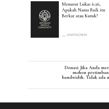
Menurut Lukas 6:26,
Apakah Nama Baik itu
Berkat atau Kutuk?
REFORMED
EXODUS
COMMUNITY
UNKNOWN
Donasi: Jika Anda mera
mohon pertimbang
bandwidth. Tidak ada m