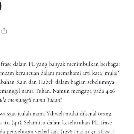
)
ak frase dalam PL yang banyak menimbulkan berbagai
 semcam kerancuan dalam memahami arti kata ‘mulai’
mbahan Kain dan Habel dalam bagian sebelumnya
 memanggil nama Tuhan. Namun mengapa pada 4:26
mula memanggil nama Tuhan
?
bahwa saat itulah nama Yahweh mulai dikenal orang
u (4:1). Selain itu dalam keseluruhan PL, frase
enyebutan verbal saja (12:8; 13:4; 21:33; 26:25; 1