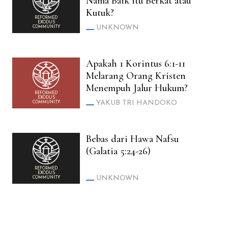
Nama Baik itu Berkat atau
Kutuk?
REFORMED
EXODUS
UNKNOWN
COMMUNITY
Apakah 1 Korintus 6:1-11
Melarang Orang Kristen
Menempuh Jalur Hukum?
REFORMED
EXODUS
YAKUB TRI HANDOKO
COMMUNITY
Bebas dari Hawa Nafsu
(Galatia 5:24-26)
REFORMED
EXODUS
UNKNOWN
COMMUNITY