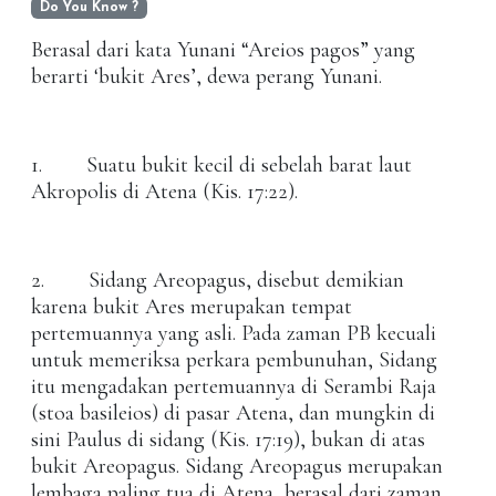
Do You Know ?
Berasal dari kata Yunani “Areios pagos” yang
berarti ‘bukit Ares’, dewa perang Yunani.
1. Suatu bukit kecil di sebelah barat laut
Akropolis di Atena (Kis. 17:22).
2. Sidang Areopagus, disebut demikian
karena bukit Ares merupakan tempat
pertemuannya yang asli. Pada zaman PB kecuali
untuk memeriksa perkara pembunuhan, Sidang
itu mengadakan pertemuannya di Serambi Raja
(stoa basileios) di pasar Atena, dan mungkin di
sini Paulus di sidang (Kis. 17:19), bukan di atas
bukit Areopagus. Sidang Areopagus merupakan
lembaga paling tua di Atena, berasal dari zaman