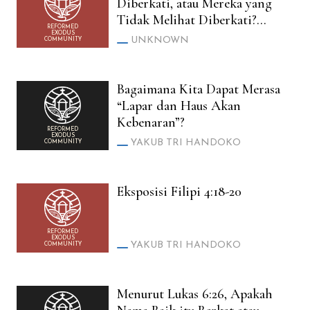
Diberkati, atau Mereka yang
Tidak Melihat Diberkati?
REFORMED
(Luk. 10:23 vs Yoh. 20:29)
EXODUS
UNKNOWN
COMMUNITY
Bagaimana Kita Dapat Merasa
“Lapar dan Haus Akan
Kebenaran”?
REFORMED
EXODUS
YAKUB TRI HANDOKO
COMMUNITY
Eksposisi Filipi 4:18-20
REFORMED
EXODUS
YAKUB TRI HANDOKO
COMMUNITY
Menurut Lukas 6:26, Apakah