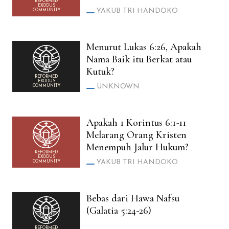
REFORMED
EXODUS
YAKUB TRI HANDOKO
COMMUNITY
Menurut Lukas 6:26, Apakah
Nama Baik itu Berkat atau
Kutuk?
REFORMED
EXODUS
UNKNOWN
COMMUNITY
Apakah 1 Korintus 6:1-11
Melarang Orang Kristen
Menempuh Jalur Hukum?
REFORMED
EXODUS
YAKUB TRI HANDOKO
COMMUNITY
Bebas dari Hawa Nafsu
(Galatia 5:24-26)
REFORMED