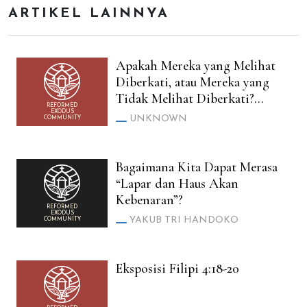
ARTIKEL LAINNYA
Apakah Mereka yang Melihat
Diberkati, atau Mereka yang
Tidak Melihat Diberkati?
REFORMED
(Luk. 10:23 vs Yoh. 20:29)
EXODUS
UNKNOWN
COMMUNITY
Bagaimana Kita Dapat Merasa
“Lapar dan Haus Akan
Kebenaran”?
REFORMED
EXODUS
YAKUB TRI HANDOKO
COMMUNITY
Eksposisi Filipi 4:18-20