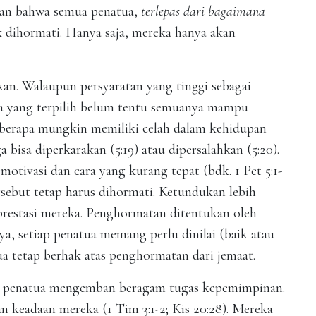
tkan bahwa semua penatua,
terlepas dari bagaimana
k dihormati. Hanya saja, mereka hanya akan
kan. Walaupun persyaratan yang tinggi sebagai
ka yang terpilih belum tentu semuanya mampu
berapa mungkin memiliki celah dalam kehidupan
bisa diperkarakan (5:19) atau dipersalahkan (5:20).
tivasi dan cara yang kurang tepat (bdk. 1 Pet 5:1-
ersebut tetap harus dihormati. Ketundukan lebih
prestasi mereka. Penghormatan ditentukan oleh
a, setiap penatua memang perlu dinilai (baik atau
 tetap berhak atas penghormatan dari jemaat.
ara penatua mengemban beragam tugas kepemimpinan.
 keadaan mereka (1 Tim 3:1-2; Kis 20:28). Mereka