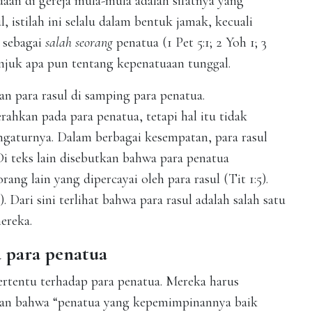
uaan di gereja mula-mula adalah sifatnya yang
, istilah ini selalu dalam bentuk jamak, kecuali
 sebagai
salah seorang
penatua (1 Pet 5:1; 2 Yoh 1; 3
njuk apa pun tentang kepenatuaan tunggal.
an para rasul di samping para penatua.
ahkan pada para penatua, tetapi hal itu tidak
gaturnya. Dalam berbagai kesempatan, para rasul
Di teks lain disebutkan bahwa para penatua
rang lain yang dipercayai oleh para rasul (Tit 1:5).
). Dari sini terlihat bahwa para rasul adalah salah satu
mereka.
 para penatua
rtentu terhadap para penatua. Mereka harus
pan bahwa “penatua yang kepemimpinannya baik