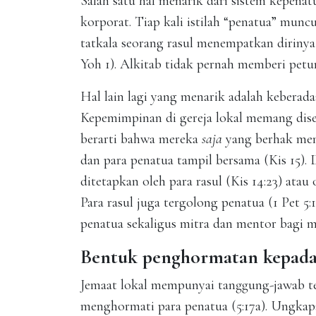
Salah satu hal menarik dari sistem kepenat
korporat. Tiap kali istilah “penatua” muncul
tatkala seorang rasul menempatkan dirinya
Yoh 1). Alkitab tidak pernah memberi petu
Hal lain lagi yang menarik adalah keberada
Kepemimpinan di gereja lokal memang diser
berarti bahwa mereka
saja
yang berhak men
dan para penatua tampil bersama (Kis 15). 
ditetapkan oleh para rasul (Kis 14:23) atau o
Para rasul juga tergolong penatua (1 Pet 5:1
penatua sekaligus mitra dan mentor bagi 
Bentuk penghormatan kepada
Jemaat lokal mempunyai tanggung-jawab te
menghormati para penatua (5:17a). Ungka