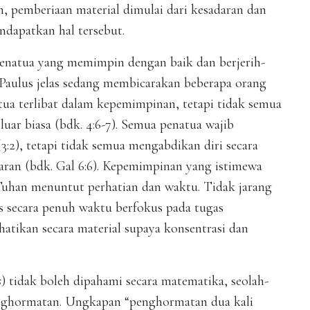
n, pemberiaan material dimulai dari kesadaran dan
dapatkan hal tersebut.
enatua yang memimpin dengan baik dan berjerih-
. Paulus jelas sedang membicarakan beberapa orang
tua terlibat dalam kepemimpinan, tetapi tidak semua
r biasa (bdk. 4:6-7). Semua penatua wajib
:2), tetapi tidak semua mengabdikan diri secara
aran (bdk. Gal 6:6). Kepemimpinan yang istimewa
Tuhan menuntut perhatian dan waktu. Tidak jarang
us secara penuh waktu berfokus pada tugas
atikan secara material supaya konsentrasi dan
s
) tidak boleh dipahami secara matematika, seolah-
penghormatan. Ungkapan “penghormatan dua kali