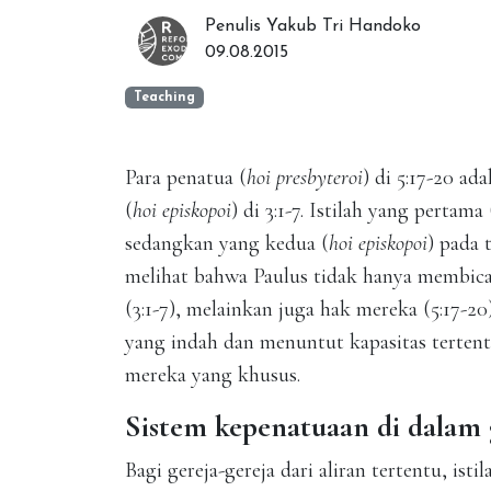
Penulis Yakub Tri Handoko
09.08.2015
Teaching
Para penatua (
hoi presbyteroi
) di 5:17-20 a
(
hoi episkopoi
) di 3:1-7. Istilah yang pertama 
sedangkan yang kedua (
hoi episkopoi
) pada 
melihat bahwa Paulus tidak hanya membica
(3:1-7), melainkan juga hak mereka (5:17-2
yang indah dan menuntut kapasitas tertent
mereka yang khusus.
Sistem kepenatuaan di dalam 
Bagi gereja-gereja dari aliran tertentu, is