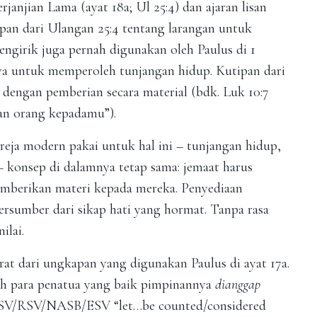
janjian Lama (ayat 18a; Ul 25:4) dan ajaran lisan
ipan dari Ulangan 25:4 tentang larangan untuk
girik juga pernah digunakan oleh Paulus di 1
nya untuk memperoleh tunjangan hidup. Kutipan dari
 dengan pemberian secara material (bdk. Luk 10:7
an orang kepadamu”).
gereja modern pakai untuk hal ini – tunjangan hidup,
– konsep di dalamnya tetap sama: jemaat harus
mberikan materi kepada mereka. Penyediaan
ersumber dari sikap hati yang hormat. Tanpa rasa
ilai.
rat dari ungkapan yang digunakan Paulus di ayat 17a.
rlah para penatua yang baik pimpinannya
dianggap
SV/RSV/NASB/ESV “let…be counted/considered