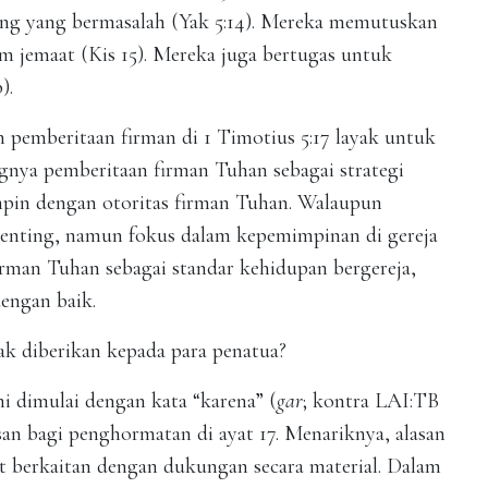
g yang bermasalah (Yak 5:14). Mereka memutuskan
m jemaat (Kis 15). Mereka juga bertugas untuk
).
pemberitaan firman di 1 Timotius 5:17 layak untuk
gnya pemberitaan firman Tuhan sebagai strategi
in dengan otoritas firman Tuhan. Walaupun
 penting, namun fokus dalam kepemimpinan di gereja
rman Tuhan sebagai standar kehidupan bergereja,
dengan baik.
ak diberikan kepada para penatua?
ni dimulai dengan kata “karena” (
gar
; kontra LAI:TB
an bagi penghormatan di ayat 17. Menariknya, alasan
t berkaitan dengan dukungan secara material. Dalam