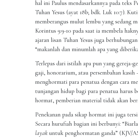
hal ini Paulus mendasarkannya pada teks Per
Tuhan Yesus (ayat 18b; bdk. Luk 10:7). Kut
memberangus mulut lembu yang sedang men
Korintus 9:9-10 pada saat ia membela hak
ajaran lisan Tuhan Yesus juga berhubungan
“makanlah dan minumlah apa yang diberik
Terlepas dari istilah apa pun yang gereja-
gaji, honorarium, atau persembahan kasih 
menghormati para penatua dengan cara me
tunjangan hidup bagi para penatua harus b
hormat, pemberian material tidak akan bern
Penekanan pada sikap hormat ini juga tersi
Secara hurufiah bagian ini berbunyi: “Bia
layak
untuk penghormatan ganda” (KJV/A