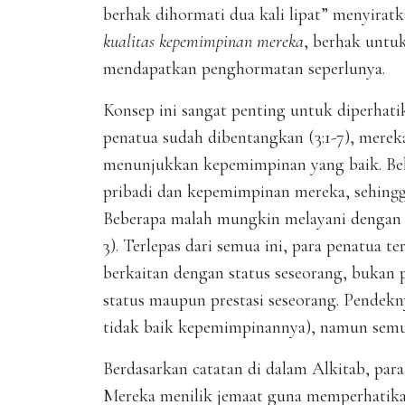
berhak dihormati dua kali lipat” menyira
kualitas kepemimpinan mereka
, berhak untu
mendapatkan penghormatan seperlunya.
Konsep ini sangat penting untuk diperhati
penatua sudah dibentangkan (3:1-7), mere
menunjukkan kepemimpinan yang baik. Be
pribadi dan kepemimpinan mereka, sehingga 
Beberapa malah mungkin melayani dengan mo
3). Terlepas dari semua ini, para penatua t
berkaitan dengan status seseorang, bukan 
status maupun prestasi seseorang. Pendekny
tidak baik kepemimpinannya), namun semua
Berdasarkan catatan di dalam Alkitab, p
Mereka menilik jemaat guna memperhatikan