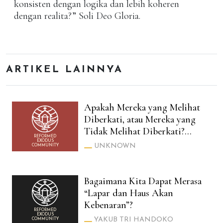
konsisten dengan logika dan lebih koheren
dengan realita?” Soli Deo Gloria.
ARTIKEL LAINNYA
Apakah Mereka yang Melihat
Diberkati, atau Mereka yang
Tidak Melihat Diberkati?
REFORMED
(Luk. 10:23 vs Yoh. 20:29)
EXODUS
UNKNOWN
COMMUNITY
Bagaimana Kita Dapat Merasa
“Lapar dan Haus Akan
Kebenaran”?
REFORMED
EXODUS
YAKUB TRI HANDOKO
COMMUNITY