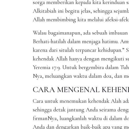
sorga memberikan kepada kita kerinduan sa
Alkitabiah ini begitu jelas, sehingga sej
Allah membimbing kita melalui afeksi-afek
Walau bagaimanapun, ada sebuah imbauan p
Berhati-hatilah dalam menjaga hatimu. Ams
karena dari situlah terpancar kehidupan.”
kehendak Allah hanya dengan mengikuti su
Yeremia 17:9. Untuk bergembira dalam Tu
Nya, meluangkan waktu dalam doa, dan men
CARA MENGENAL KEHEN
Cara untuk menemukan kehendak Alah ada
sehingga detak jantung Anda seirama dengan
firmanNya, luangkanlah waktu di dalam do
Anda dan dengarkan baik-baik apa yang m