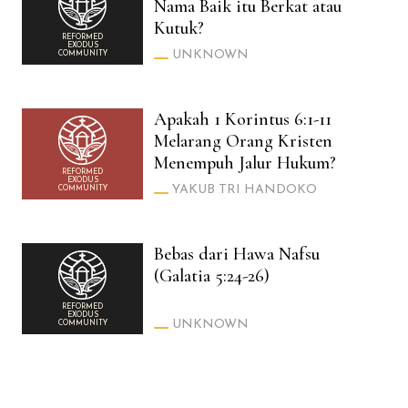
Nama Baik itu Berkat atau
Kutuk?
REFORMED
EXODUS
UNKNOWN
COMMUNITY
Apakah 1 Korintus 6:1-11
Melarang Orang Kristen
Menempuh Jalur Hukum?
REFORMED
EXODUS
YAKUB TRI HANDOKO
COMMUNITY
Bebas dari Hawa Nafsu
(Galatia 5:24-26)
REFORMED
EXODUS
UNKNOWN
COMMUNITY