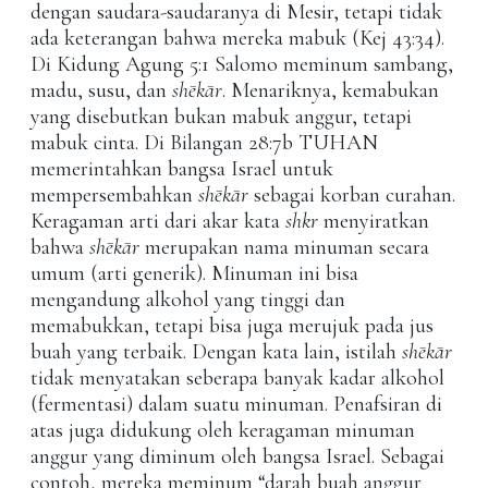
dengan saudara-saudaranya di Mesir, tetapi tidak
ada keterangan bahwa mereka mabuk (Kej 43:34).
Di Kidung Agung 5:1 Salomo meminum sambang,
madu, susu, dan
shēkār
. Menariknya, kemabukan
yang disebutkan bukan mabuk anggur, tetapi
mabuk cinta. Di Bilangan 28:7b TUHAN
memerintahkan bangsa Israel untuk
mempersembahkan
shēkār
sebagai korban curahan.
Keragaman arti dari akar kata
shkr
menyiratkan
bahwa
shēkār
merupakan nama minuman secara
umum (arti generik). Minuman ini bisa
mengandung alkohol yang tinggi dan
memabukkan, tetapi bisa juga merujuk pada jus
buah yang terbaik. Dengan kata lain, istilah
shēkār
tidak menyatakan seberapa banyak kadar alkohol
(fermentasi) dalam suatu minuman. Penafsiran di
atas juga didukung oleh keragaman minuman
anggur yang diminum oleh bangsa Israel. Sebagai
contoh, mereka meminum “darah buah anggur