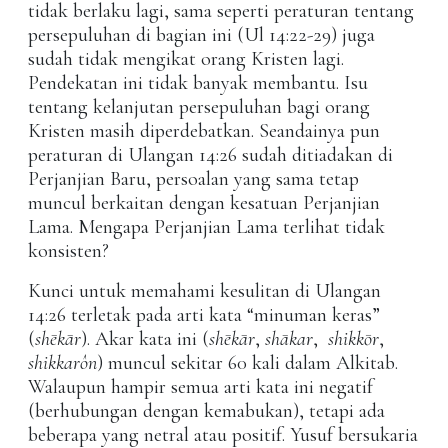
tidak berlaku lagi, sama seperti peraturan tentang
persepuluhan di bagian ini (Ul 14:22-29) juga
sudah tidak mengikat orang Kristen lagi.
Pendekatan ini tidak banyak membantu. Isu
tentang kelanjutan persepuluhan bagi orang
Kristen masih diperdebatkan. Seandainya pun
peraturan di Ulangan 14:26 sudah ditiadakan di
Perjanjian Baru, persoalan yang sama tetap
muncul berkaitan dengan kesatuan Perjanjian
Lama. Mengapa Perjanjian Lama terlihat tidak
konsisten?
Kunci untuk memahami kesulitan di Ulangan
14:26 terletak pada arti kata “minuman keras”
(
shēkār
). Akar kata ini (
shēkār
,
shākar
,
shikkōr
,
shikkarôn
) muncul sekitar 60 kali dalam Alkitab.
Walaupun hampir semua arti kata ini negatif
(berhubungan dengan kemabukan), tetapi ada
beberapa yang netral atau positif. Yusuf bersukaria