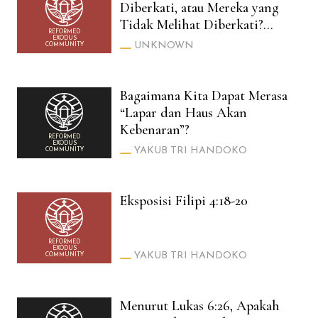
Diberkati, atau Mereka yang
Tidak Melihat Diberkati?
REFORMED
(Luk. 10:23 vs Yoh. 20:29)
EXODUS
UNKNOWN
COMMUNITY
Bagaimana Kita Dapat Merasa
“Lapar dan Haus Akan
Kebenaran”?
REFORMED
EXODUS
YAKUB TRI HANDOKO
COMMUNITY
Eksposisi Filipi 4:18-20
REFORMED
EXODUS
YAKUB TRI HANDOKO
COMMUNITY
Menurut Lukas 6:26, Apakah