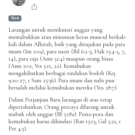
QnA
Larangan untuk menikmati anggur yang
memabukkan atau minuman keras muncul berkali-
kali dalam Alkitab, baik yang ditujukan pada para
imam (Im 10:9), para nazir (Bil 6:2-3; Hak 13:4-5, 7,
14), para raja (Ams 31:4) maupun orang biasa
(Ams 20:1; Yes 5:11, 22). Kemabukan
mengakibatkan berbagai tindakan bodoh (Kej
9:20-27; 1 Sam 25:36). Para imam dan nabi pun
bersalah melalui kemabukan mereka (Yes 28:7).
Dalam Perjanjian Baru larangan di atas tetap
dipertahankan. Orang percaya dilarang untuk
mabuk oleh anggur (Ef 5:18a). Pesta-pora dan
kemabukan harus dihindari (Rm 13:13; Gal 5:21; 1
Pet 4:3).